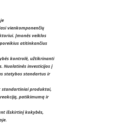
je
uojasi vienkomponenčių
ktoriui. Įmonės veiklos
 poreikius atitinkančius
bės kontrolė, užtikrinanti
 Nuolatinės investicijos į
us statybos standartus ir
k standartiniai produktai,
 reakciją, patikimumą ir
nt išskirtinį kokybės,
oje.