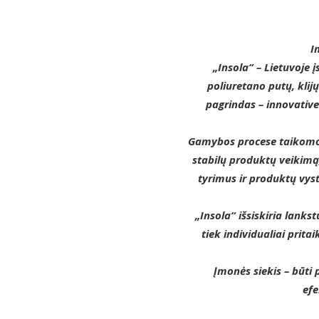
I
„Insola“ – Lietuvoje 
poliuretano putų, klij
pagrindas – innovative 
Gamybos procese taikomos 
stabilų produktų veikimą,
tyrimus ir produktų vyst
„Insola“ išsiskiria lanks
tiek individualiai prit
Įmonės siekis – būti 
efe