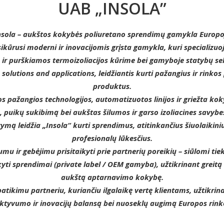
UAB „INSOLA”
nsola – aukštos kokybės poliuretano sprendimų gamykla Europo
įsikūrusi moderni ir inovacijomis grįsta gamykla, kuri specializ
ų ir purškiamos termoizoliacijos kūrime bei gamyboje statybų se
solutions and applications, leidžiantis kurti pažangius ir rinkos
produktus.
pažangios technologijos, automatizuotos linijos ir griežta koky
 puikų sukibimą bei aukštas šilumos ir garso izoliacines savybes.
ymą leidžia „Insola“ kurti sprendimus, atitinkančius šiuolaikini
profesionalų lūkesčius.
tumu ir gebėjimu prisitaikyti prie partnerių poreikių – siūlomi tie
aikyti sprendimai (private label / OEM gamyba), užtikrinant greitą
aukštą aptarnavimo kokybę.
patikimu partneriu, kuriančiu ilgalaikę vertę klientams, užtikrina
ktyvumo ir inovacijų balansą bei nuoseklų augimą Europos rink